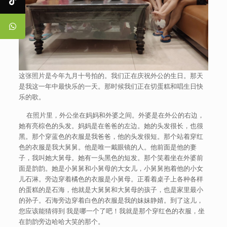
这张照片是今年九月十号拍的。我们正在庆祝外公的生日。那天
是我这一年中最快乐的一天。那时候我们正在切蛋糕和唱生日快
乐的歌。
在照片里，外公坐在妈妈和外婆之间。外婆是在外公的右边，
她有亮棕色的头发。妈妈是在爸爸的左边。她的头发很长，也很
黑。那个穿蓝色的衣服是我爸爸，他的头发很短。那个站着穿红
色的衣服是我大舅舅。他是唯一戴眼镜的人。他前面是他的妻
子，我叫她大舅母。她有一头黑色的短发。那个笑着坐在外婆前
面是韵韵。她是小舅舅和小舅母的大女儿，小舅舅抱着他的小女
儿石淋。旁边穿着橘色的衣服是小舅母。正看着桌子上各种各样
的蛋糕的是石海，他就是大舅舅和大舅母的孩子，也是家里最小
的孙子。石海旁边穿着白色的衣服是我的妹妹静婧。到了这儿，
您应该能猜得到 我是哪一个了吧！我就是那个穿红色的衣服，坐
在韵韵旁边哈哈大笑的那个。