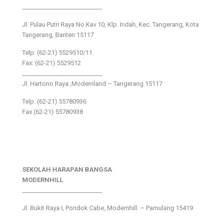
___________________________
Jl. Pulau Putri Raya No.Kav 10, Klp. Indah, Kec. Tangerang, Kota
Tangerang, Banten 15117
Telp: (62-21) 5529510/11
Fax: (62-21) 5529512
___________________________
Jl. Hartono Raya ,Modernland – Tangerang 15117
Telp. (62-21) 55780936
Fax (62-21) 55780938
SEKOLAH HARAPAN BANGSA
MODERNHILL
___________________________
Jl. Bukit Raya I, Pondok Cabe, Modernhill – Pamulang 15419