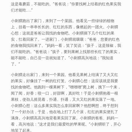
这是毒蘑菇，不能吃的。”爸爸说：“你要找树上结着的红色果实我
们才能吃……”
小刺猬跑出了家门，来到了一个菜园。他看见一些绿绿的植物
上，挂着一串串长长的、红红的东西，像燃起的一团火。小刺猬
心想：这就是爸爸让我找的食物吧。小刺猬摘下几个红红的果
实，扛着回家了。一进家门，小刺猬就嚷嚷：“爸爸，您要的红色
的食物我找回来了。”妈妈一看，笑了笑说：“孩子，这是辣椒，我
们不能吃的。”爸爸说：“孩子，要到果树上找那些长红了的果实，
能不能吃，自己尝一尝就知道了。”小刺猬高兴地说：“我知道
了。”
小刺猬走出家门，来到一个果园。他看见果树上结满了又大又红
的果实，好像挂了一树的红灯笼。小刺猬心想：这应该就是我要
找的食物吧。他跑到一棵果树下，“噌噌噌”爬上树，拽下一个来，
闻了闻，好香；咬一口，好甜啊，真好吃！于是小刺猬抱着一根
果枝，使劲儿摇晃着，扑通、扑通，又大又红的果实落了一地。
小刺猬心想：这么多果实我怎么拿回家啊？他想啊想，终于想到
了一个好办法，于是，他在地上打了几个滚，红红的果实便扎了
满身。小刺猬高高兴地背着果实回了家。小刺猬的爸爸、妈妈一
看，高兴地说：“这才是我们最爱吃的苹果呢。”小刺猬听了，开心
地笑了起来。