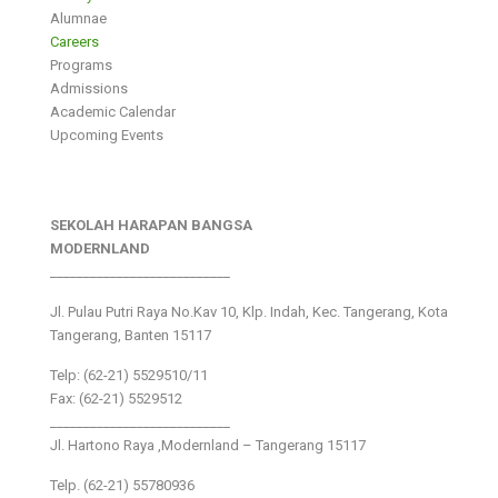
Alumnae
Careers
Programs
Admissions
Academic Calendar
Upcoming Events
SEKOLAH HARAPAN BANGSA
MODERNLAND
___________________________
Jl. Pulau Putri Raya No.Kav 10, Klp. Indah, Kec. Tangerang, Kota
Tangerang, Banten 15117
Telp: (62-21) 5529510/11
Fax: (62-21) 5529512
___________________________
Jl. Hartono Raya ,Modernland – Tangerang 15117
Telp. (62-21) 55780936