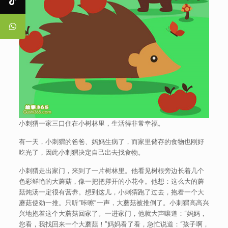
小刺猬一家三口住在小树林里，生活得非常幸福。
有一天，小刺猬的爸爸、妈妈生病了，而家里储存的食物也刚好
吃光了，因此小刺猬决定自己出去找食物。
小刺猬走出家门，来到了一片树林里。他看见树根旁边长着几个
色彩鲜艳的大蘑菇，像一把把撑开的小花伞。他想：这么大的蘑
菇炖汤一定很有营养。想到这儿，小刺猬跑了过去，抱着一个大
蘑菇使劲一推。只听“咔嚓”一声，大蘑菇被推倒了。小刺猬高高兴
兴地抱着这个大蘑菇回家了。一进家门，他就大声嚷道：“妈妈，
您看，我找回来一个大蘑菇！”妈妈看了看，急忙说道：“孩子啊，