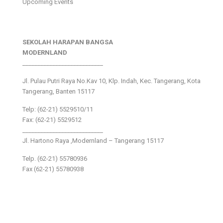
Upcoming Events
SEKOLAH HARAPAN BANGSA
MODERNLAND
___________________________
Jl. Pulau Putri Raya No.Kav 10, Klp. Indah, Kec. Tangerang, Kota
Tangerang, Banten 15117
Telp: (62-21) 5529510/11
Fax: (62-21) 5529512
___________________________
Jl. Hartono Raya ,Modernland – Tangerang 15117
Telp. (62-21) 55780936
Fax (62-21) 55780938