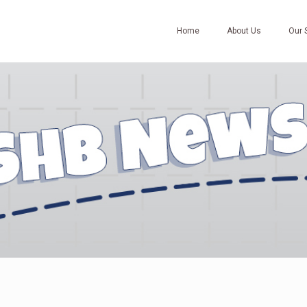
Home
About Us
Our 