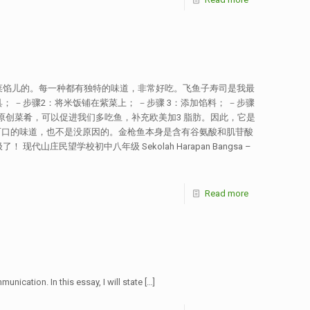
菜馅儿的。每一种都有独特的味道，非常好吃。飞鱼子寿司是我最
 －步骤2：将米饭铺在紫菜上； －步骤 3：添加馅料； －步骤
道原创菜肴，可以促进我们多吃鱼，补充欧美加3 脂肪。因此，它是
可口的味道，也不是没原因的。金枪鱼本身是含有谷氨酸和肌苷酸
望学校初中八年级 Sekolah Harapan Bangsa –
Read more
ication. In this essay, I will state
[…]