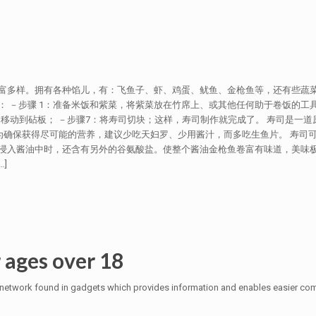
富多样。拥有各种馅儿，有：飞鱼子、虾、鸡蛋、鱿鱼、金枪鱼等，还有些蔬
－步骤 1：准备米饭和紫菜，将紫菜放在竹席上、或其他任何助于卷饭的工具；
寿司移动到砧板； －步骤7：将寿司切块；这样，寿司制作就完成了。 寿司是一
。为确保获得尽可能的营养，建议少吃天妇罗、少用酱汁，而多吃生鱼片。 寿司
中时，还含有另外的谷氨酸盐。使整个酱油金枪鱼卷富有味道，美味极了！ 现代山庄民
…]
 ages over 18
 network found in gadgets which provides information and enables easier commun