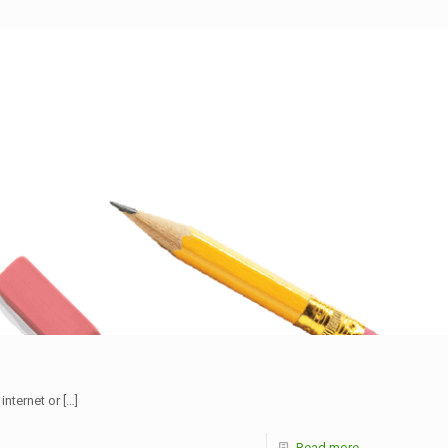
internet or
[…]
Read more