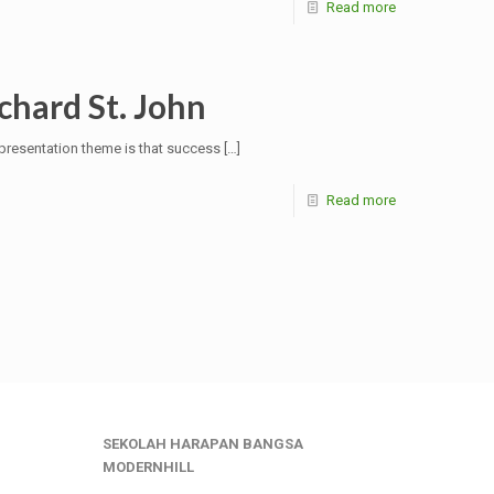
Read more
chard St. John
 presentation theme is that success
[…]
Read more
SEKOLAH HARAPAN BANGSA
MODERNHILL
___________________________