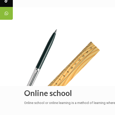
Online school
Online school or online learning is a method of learning where