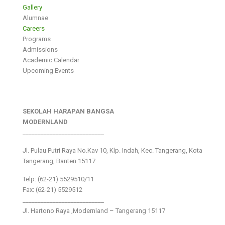
Gallery
Alumnae
Careers
Programs
Admissions
Academic Calendar
Upcoming Events
SEKOLAH HARAPAN BANGSA
MODERNLAND
___________________________
Jl. Pulau Putri Raya No.Kav 10, Klp. Indah, Kec. Tangerang, Kota
Tangerang, Banten 15117
Telp: (62-21) 5529510/11
Fax: (62-21) 5529512
___________________________
Jl. Hartono Raya ,Modernland – Tangerang 15117