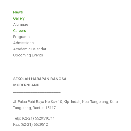
___________________________
News
Gallery
Alumnae
Careers
Programs
Admissions
Academic Calendar
Upcoming Events
SEKOLAH HARAPAN BANGSA
MODERNLAND
___________________________
Jl. Pulau Putri Raya No.Kav 10, Klp. Indah, Kec. Tangerang, Kota
Tangerang, Banten 15117
Telp: (62-21) 5529510/11
Fax: (62-21) 5529512
___________________________