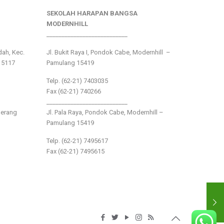
SEKOLAH HARAPAN BANGSA
MODERNHILL
___________________________
ndah, Kec.
Jl. Bukit Raya I, Pondok Cabe, Modernhill –
15117
Pamulang 15419
Telp. (62-21) 7403035
Fax (62-21) 740266
___________________________
gerang
Jl. Pala Raya, Pondok Cabe, Modernhill –
Pamulang 15419
Telp. (62-21) 7495617
Fax (62-21) 7495615