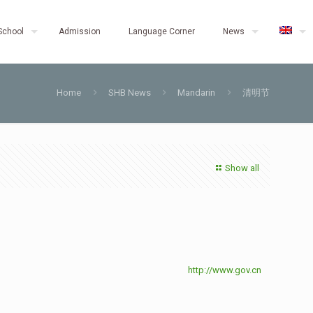
School
Admission
Language Corner
News
Home
SHB News
Mandarin
清明节
Show all
http://www.gov.cn