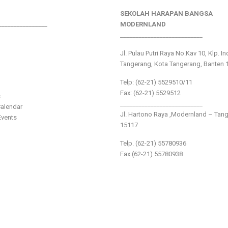
SEKOLAH HARAPAN BANGSA
________________
MODERNLAND
___________________________
Jl. Pulau Putri Raya No.Kav 10, Klp. I
Tangerang, Kota Tangerang, Banten 
Telp: (62-21) 5529510/11
Fax: (62-21) 5529512
s
___________________________
alendar
Jl. Hartono Raya ,Modernland – Tan
vents
15117
Telp. (62-21) 55780936
Fax (62-21) 55780938