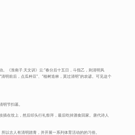
。《淮南子.天文训》云:“春分后十五日，斗指乙，则清明风
清明前后，点瓜种豆”、“植树造林，莫过清明”的农谚。可见这个
清明节扫墓。
枝插在坟上，然后叩头行礼祭拜，最后吃掉酒食回家。唐代诗人
，所以古人有清明踏青，并开展一系列体育活动的的习俗。