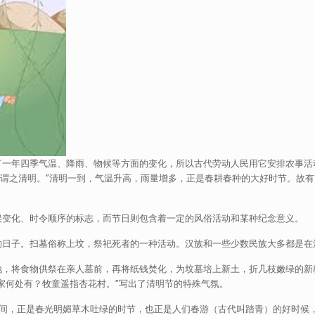
一年四季气温、降雨、物候等方面的变化，所以古代劳动人民用它安排农事活动
谓之清明。”清明一到，气温升高，雨量增多，正是春耕春种的大好时节。故有“
候变化、时令顺序的标志，而节日则包含着一定的风俗活动和某种纪念意义。
的日子。扫墓俗称上坟，祭祀死者的一种活动。汉族和一些少数民族大多都是在
地，将食物供祭在亲人墓前，再将纸钱焚化，为坟墓培上新土，折几枝嫩绿的新
家何处有？牧童遥指杏花村。”写出了清明节的特殊气氛。
之间，正是春光明媚草木吐绿的时节，也正是人们春游（古代叫踏青）的好时候