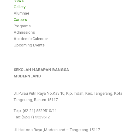
News
Gallery
Alumnae
Careers
Programs
Admissions
Academic Calendar
Upcoming Events
SEKOLAH HARAPAN BANGSA
MODERNLAND
___________________________
Jl. Pulau Putri Raya No.Kav 10, Klp. Indah, Kec. Tangerang, Kota
Tangerang, Banten 15117
Telp: (62-21) 5529510/11
Fax: (62-21) 5529512
___________________________
Jl. Hartono Raya ,Modernland – Tangerang 15117