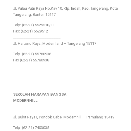
Jl. Pulau Putri Raya No.Kav 10, Klp. Indah, Kec. Tangerang, Kota
Tangerang, Banten 15117
Telp: (62-21) 5529510/11
Fax: (62-21) 5529512
___________________________
Jl. Hartono Raya ,Modernland – Tangerang 15117
Telp. (62-21) 55780936
Fax (62-21) 55780938
SEKOLAH HARAPAN BANGSA
MODERNHILL
___________________________
Jl. Bukit Raya I, Pondok Cabe, Modernhill – Pamulang 15419
Telp. (62-21) 7403035