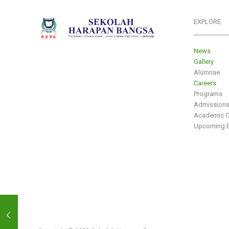
EXPLORE
___________
News
Gallery
Alumnae
Careers
Programs
Admission
Academic C
Upcoming E