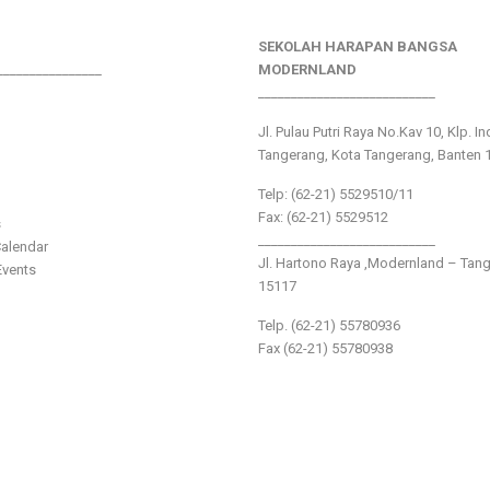
SEKOLAH HARAPAN BANGSA
________________
MODERNLAND
___________________________
Jl. Pulau Putri Raya No.Kav 10, Klp. I
Tangerang, Kota Tangerang, Banten 
Telp: (62-21) 5529510/11
Fax: (62-21) 5529512
s
___________________________
alendar
Jl. Hartono Raya ,Modernland – Tan
vents
15117
Telp. (62-21) 55780936
Fax (62-21) 55780938