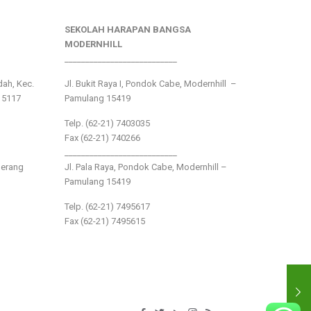
SEKOLAH HARAPAN BANGSA
MODERNHILL
___________________________
ndah, Kec.
Jl. Bukit Raya I, Pondok Cabe, Modernhill –
15117
Pamulang 15419
Telp. (62-21) 7403035
Fax (62-21) 740266
___________________________
gerang
Jl. Pala Raya, Pondok Cabe, Modernhill –
Pamulang 15419
Telp. (62-21) 7495617
Fax (62-21) 7495615