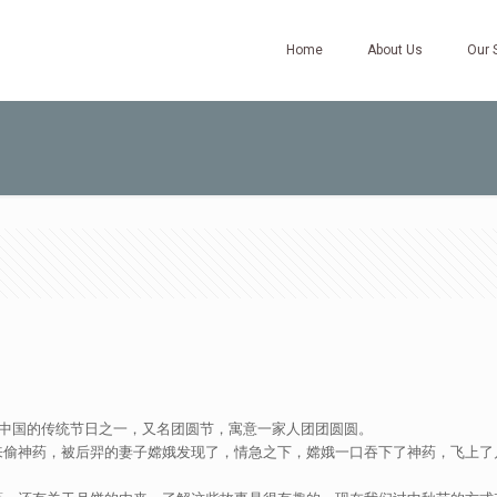
Home
About Us
Our 
是中国的传统节日之一，又名团圆节，寓意一家人团团圆圆。
来偷神药，被后羿的妻子嫦娥发现了，情急之下，嫦娥一口吞下了神药，飞上了
。