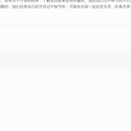
等。还有关于月饼的由来，了解这些故事是很有趣的。现在我们过中秋节的方式
团聚的，他们也有自己的方式过中秋节的，可能在外面一起欣赏月亮，吃着月饼