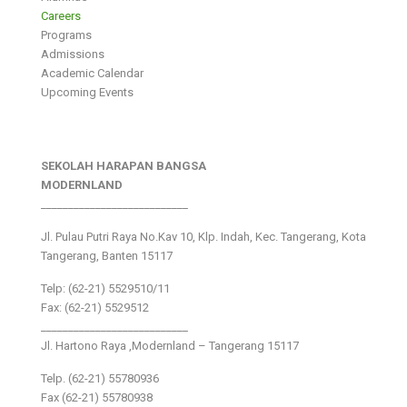
Careers
Programs
Admissions
Academic Calendar
Upcoming Events
SEKOLAH HARAPAN BANGSA
MODERNLAND
___________________________
Jl. Pulau Putri Raya No.Kav 10, Klp. Indah, Kec. Tangerang, Kota
Tangerang, Banten 15117
Telp: (62-21) 5529510/11
Fax: (62-21) 5529512
___________________________
Jl. Hartono Raya ,Modernland – Tangerang 15117
Telp. (62-21) 55780936
Fax (62-21) 55780938