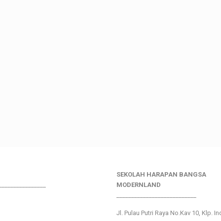
SEKOLAH HARAPAN BANGSA
________________
MODERNLAND
___________________________
Jl. Pulau Putri Raya No.Kav 10, Klp. I