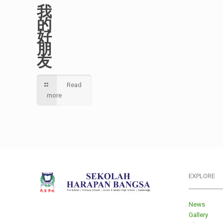
我
的
好
朋
友
Read
more
EXPLORE
___________
News
Gallery