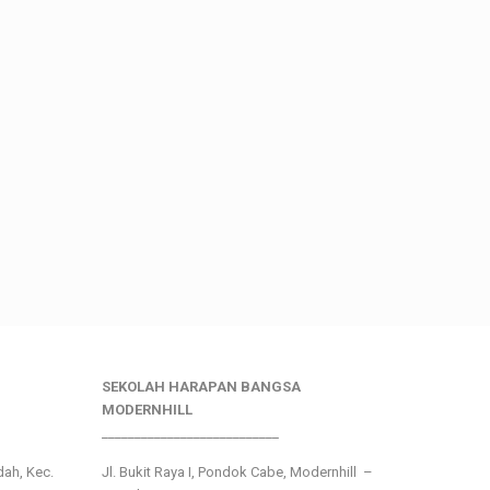
SEKOLAH HARAPAN BANGSA
MODERNHILL
___________________________
ndah, Kec.
Jl. Bukit Raya I, Pondok Cabe, Modernhill –