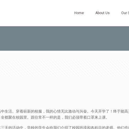
Home
About Us
Our 
高中生活。穿着崭新的校服，我的心情无比激动与兴奋。今天开学了！终于能高
，全都聚在校园里。跟往常不一样的是，我们必须带着口罩来上课。
这三天的活动中，学校的学生会给我们介绍了校园环境和各科目的老师。他们也