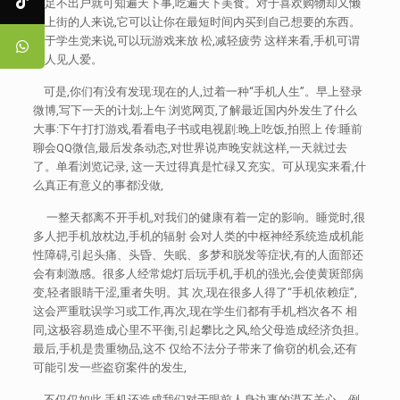
你足不出户就可知遍天下事,吃遍天下美食。对于喜欢购物却又懒
得上街的人来说,它可以让你在最短时间内买到自己想要的东西。
对于学生党来说,可以玩游戏来放 松,减轻疲劳 这样来看,手机可谓
是人见人爱。
可是,你们有没有发现:现在的人,过着一种“手机人生”。早上登录
微博,写下一天的计划;上午 浏览网页,了解最近国内外发生了什么
大事:下午打打游戏,看看电子书或电视剧:晚上吃饭,拍照上 传:睡前
聊会QQ微信,最后发条动态,对世界说声晚安就这样,一天就过去
了。单看浏览记录, 这一天过得真是忙碌又充实。可从现实来看,什
么真正有意义的事都没做,
一整天都离不开手机,对我们的健康有着一定的影响。睡觉时,很
多人把手机放枕边,手机的辐射 会对人类的中枢神经系统造成机能
性障碍,引起头痛、头昏、失眠、多梦和脱发等症状,有的人面部还
会有刺激感。很多人经常熄灯后玩手机,手机的强光,会使黄斑部病
变,轻者眼睛干涩,重者失明。其 次,现在很多人得了“手机依赖症”,
这会严重耽误学习或工作,再次,现在学生们都有手机,档次各不 相
同,这极容易造成心里不平衡,引起攀比之风,给父母造成经济负担。
最后,手机是贵重物品,这不 仅给不法分子带来了偷窃的机会,还有
可能引发一些盗窃案件的发生,
不仅仅如此,手机还造成我们对于眼前人身边事的漠不关心。例