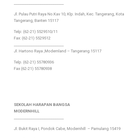
___________________________
Jl. Pulau Putri Raya No.Kav 10, Klp. Indah, Kec. Tangerang, Kota
Tangerang, Banten 15117
Telp: (62-21) 5529510/11
Fax: (62-21) 5529512
___________________________
Jl. Hartono Raya ,Modernland – Tangerang 15117
Telp. (62-21) 55780936
Fax (62-21) 55780938
SEKOLAH HARAPAN BANGSA
MODERNHILL
___________________________
Jl. Bukit Raya I, Pondok Cabe, Modernhill – Pamulang 15419