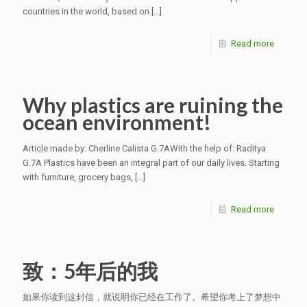
countries in the world, based on
[…]
Read more
Why plastics are ruining the
ocean environment!
Article made by: Cherline Calista G.7AWith the help of: Raditya
G.7A Plastics have been an integral part of our daily lives. Starting
with furniture, grocery bags,
[…]
Read more
致：5年后的我
如果你读到这封信，就说明你已经在工作了。希望你考上了梦想中