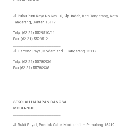
___________________________
Jl. Pulau Putri Raya No.Kav 10, Klp. Indah, Kec. Tangerang, Kota
Tangerang, Banten 15117
Telp: (62-21) 5529510/11
Fax: (62-21) 5529512
___________________________
Jl. Hartono Raya ,Modernland – Tangerang 15117
Telp. (62-21) 55780936
Fax (62-21) 55780938
SEKOLAH HARAPAN BANGSA
MODERNHILL
___________________________
Jl. Bukit Raya I, Pondok Cabe, Modernhill – Pamulang 15419