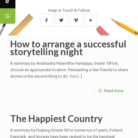
Keep in Touch & Follow
How to arrange a successful
storytelling night
A summary by Anastasha Paramitha Harwijaya, Grade 10First,
choose an appropriate location. Persuading a few friends to share
stories is the second thing to do. You
[…]
Read more
The Happiest Country
A summary by Diajeng (Grade 9)For numerous of years, Finland,
Denmark, and Norway have been ranked to be the happiest