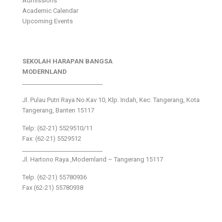
Admissions
Academic Calendar
Upcoming Events
SEKOLAH HARAPAN BANGSA
MODERNLAND
___________________________
Jl. Pulau Putri Raya No.Kav 10, Klp. Indah, Kec. Tangerang, Kota
Tangerang, Banten 15117
Telp: (62-21) 5529510/11
Fax: (62-21) 5529512
___________________________
Jl. Hartono Raya ,Modernland – Tangerang 15117
Telp. (62-21) 55780936
Fax (62-21) 55780938