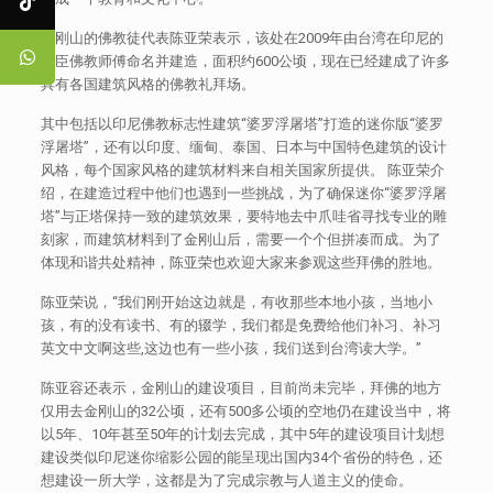
金刚山的佛教徒代表陈亚荣表示，该处在2009年由台湾在印尼的
大臣佛教师傅命名并建造，面积约600公顷，现在已经建成了许多
具有各国建筑风格的佛教礼拜场。
其中包括以印尼佛教标志性建筑“婆罗浮屠塔”打造的迷你版“婆罗
浮屠塔”，还有以印度、缅甸、泰国、日本与中国特色建筑的设计
风格，每个国家风格的建筑材料来自相关国家所提供。 陈亚荣介
绍，在建造过程中他们也遇到一些挑战，为了确保迷你“婆罗浮屠
塔”与正塔保持一致的建筑效果，要特地去中爪哇省寻找专业的雕
刻家，而建筑材料到了金刚山后，需要一个个但拼凑而成。为了
体现和谐共处精神，陈亚荣也欢迎大家来参观这些拜佛的胜地。
陈亚荣说，“我们刚开始这边就是，有收那些本地小孩，当地小
孩，有的没有读书、有的辍学，我们都是免费给他们补习、补习
英文中文啊这些,这边也有一些小孩，我们送到台湾读大学。”
陈亚容还表示，金刚山的建设项目，目前尚未完毕，拜佛的地方
仅用去金刚山的32公顷，还有500多公顷的空地仍在建设当中，将
以5年、10年甚至50年的计划去完成，其中5年的建设项目计划想
建设类似印尼迷你缩影公园的能呈现出国内34个省份的特色，还
想建设一所大学，这都是为了完成宗教与人道主义的使命。