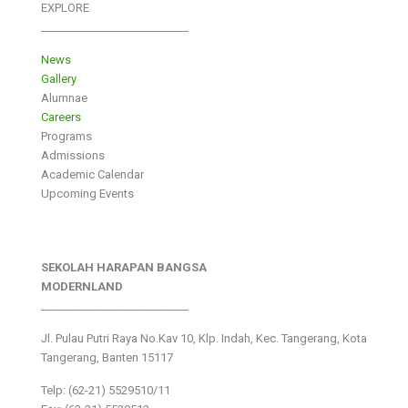
EXPLORE
___________________________
News
Gallery
Alumnae
Careers
Programs
Admissions
Academic Calendar
Upcoming Events
SEKOLAH HARAPAN BANGSA
MODERNLAND
___________________________
Jl. Pulau Putri Raya No.Kav 10, Klp. Indah, Kec. Tangerang, Kota
Tangerang, Banten 15117
Telp: (62-21) 5529510/11