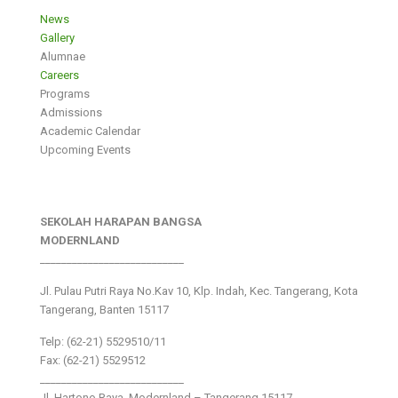
News
Gallery
Alumnae
Careers
Programs
Admissions
Academic Calendar
Upcoming Events
SEKOLAH HARAPAN BANGSA
MODERNLAND
___________________________
Jl. Pulau Putri Raya No.Kav 10, Klp. Indah, Kec. Tangerang, Kota
Tangerang, Banten 15117
Telp: (62-21) 5529510/11
Fax: (62-21) 5529512
___________________________
Jl. Hartono Raya ,Modernland – Tangerang 15117