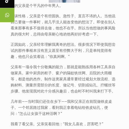
我的父亲是个平凡的中年男人。
若谈性格，父亲是个有些固执、急性子、直言不讳的人。当他说
自己要做一件事时，就几乎没人能改变他的想法了。即使在别人
看来那事有多不值得去做，他也不在乎。所以当他想做的事风险
真的很大时，总得由母亲耐心地劝他再好好考虑一下。
正因如此，父亲经常理解我离奇的想法。很多情况下即使我想尝
试的那件事根本没有意义甚至有些弊大于利，只是单纯觉得有
趣，他也只会笑着说：“你真闲啊。”
父亲有一项令我十分敬佩的能力，那就是能熟练用各种工具亲自
做家具。家中厨房的柜子、窗户的隔蚊铁丝网、后院的大雨棚
等，都是他的杰作。制作这类家具通常要经过规划大致流程、选
购材料、测量所需部分的长度、做记号、切割或钻孔、拧螺丝等
步骤。他发现我对此十分感兴趣后，也会时不时叫我来打下手。
几年前——当时我们还住在乡下——我和父亲正在前院做铁皮桌
子。一个邻居路过我家，看到我正拿着电钻给铁皮钻孔，便
问：“怎么让女孩干这种活啊？”
我看了看父亲。父亲笑着回他：“我女儿喜欢，厉害吧？”