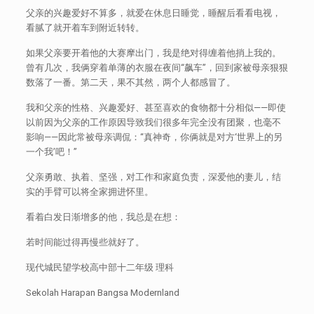
父亲的兴趣爱好不算多，就爱在休息日睡觉，睡醒后看看电视，
看腻了就开着车到附近转转。
如果父亲要开着他的大赛摩出门，我是绝对得缠着他捎上我的。
曾有几次，我俩穿着单薄的衣服在夜间“飙车”，回到家被母亲狠狠
数落了一番。第二天，果不其然，两个人都感冒了。
我和父亲的性格、兴趣爱好、甚至喜欢的食物都十分相似——即使
以前因为父亲的工作原因导致我们很多年完全没有团聚，也毫不
影响——因此常被母亲调侃：“真神奇，你俩就是对方‘世界上的另
一个我’吧！”
父亲勇敢、执着、坚强，对工作和家庭负责，深爱他的妻儿，结
实的手臂可以将全家拥进怀里。
看着白发日渐增多的他，我总是在想：
若时间能过得再慢些就好了。
现代城民望学校高中部十二年级 理科
Sekolah Harapan Bangsa Modernland