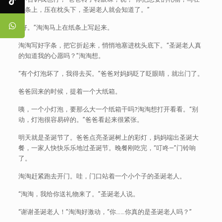
纸条上，压在枕头下，圣诞老人就会知道了。”
“好。”淘淘马上在纸条上写起来。
淘淘写好字条，把它折起来，悄悄地塞进枕头底下。“圣诞老人真
的知道我的心愿吗？”淘淘想。
“有个灯泡坏了，我得去买。”爸爸对妈妈眨了眨眼睛，就出门了。
爸爸回来的时候，提着一个大纸箱。
咦，一个小灯泡，要那么大一个纸箱干吗?淘淘想打开看看。“别
动，灯泡很容易碎的。”爸爸看起来很紧张。
明天就是圣诞节了。爸爸点亮圣诞树上的彩灯，妈妈端出圣诞大
餐，一家人快快乐乐地过圣诞节。晚餐刚吃完，“叮咚—”门铃响
了。
淘淘赶紧跑去开门。哇，门口站着一个小个子的圣诞老人。
“淘淘，我给你送礼物来了。”圣诞老人说。
“谢谢圣诞老人！”淘淘好激动，“你……你真的是圣诞老人吗？”