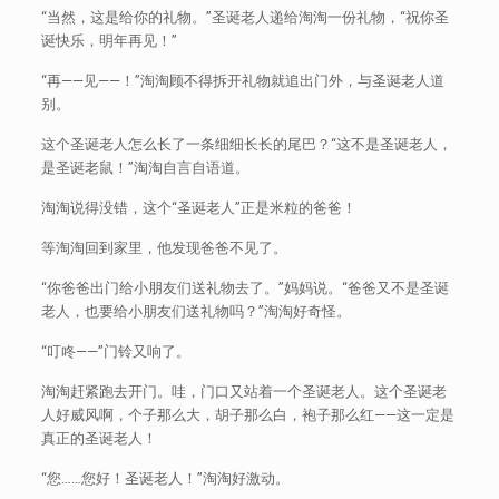
“当然，这是给你的礼物。”圣诞老人递给淘淘一份礼物，“祝你圣
诞快乐，明年再见！”
“再——见——！”淘淘顾不得拆开礼物就追出门外，与圣诞老人道
别。
这个圣诞老人怎么长了一条细细长长的尾巴？“这不是圣诞老人，
是圣诞老鼠！”淘淘自言自语道。
淘淘说得没错，这个“圣诞老人”正是米粒的爸爸！
等淘淘回到家里，他发现爸爸不见了。
“你爸爸出门给小朋友们送礼物去了。”妈妈说。“爸爸又不是圣诞
老人，也要给小朋友们送礼物吗？”淘淘好奇怪。
“叮咚——”门铃又响了。
淘淘赶紧跑去开门。哇，门口又站着一个圣诞老人。这个圣诞老
人好威风啊，个子那么大，胡子那么白，袍子那么红——这一定是
真正的圣诞老人！
“您……您好！圣诞老人！”淘淘好激动。