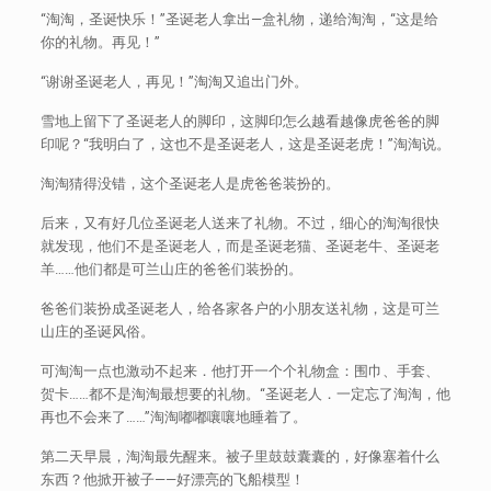
“淘淘，圣诞快乐！”圣诞老人拿出—盒礼物，递给淘淘，“这是给
你的礼物。再见！”
“谢谢圣诞老人，再见！”淘淘又追出门外。
雪地上留下了圣诞老人的脚印，这脚印怎么越看越像虎爸爸的脚
印呢？“我明白了，这也不是圣诞老人，这是圣诞老虎！”淘淘说。
淘淘猜得没错，这个圣诞老人是虎爸爸装扮的。
后来，又有好几位圣诞老人送来了礼物。不过，细心的淘淘很快
就发现，他们不是圣诞老人，而是圣诞老猫、圣诞老牛、圣诞老
羊……他们都是可兰山庄的爸爸们装扮的。
爸爸们装扮成圣诞老人，给各家各户的小朋友送礼物，这是可兰
山庄的圣诞风俗。
可淘淘一点也激动不起来．他打开一个个礼物盒：围巾、手套、
贺卡……都不是淘淘最想要的礼物。“圣诞老人．一定忘了淘淘，他
再也不会来了……”淘淘嘟嘟嚷嚷地睡着了。
第二天早晨，淘淘最先醒来。被子里鼓鼓囊囊的，好像塞着什么
东西？他掀开被子——好漂亮的飞船模型！