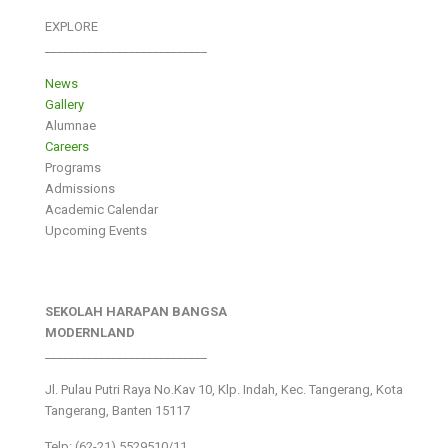
EXPLORE
___________________________
News
Gallery
Alumnae
Careers
Programs
Admissions
Academic Calendar
Upcoming Events
SEKOLAH HARAPAN BANGSA
MODERNLAND
___________________________
Jl. Pulau Putri Raya No.Kav 10, Klp. Indah, Kec. Tangerang, Kota
Tangerang, Banten 15117
Telp: (62-21) 5529510/11