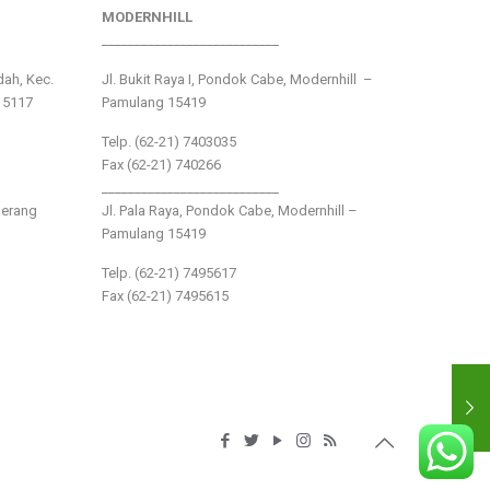
MODERNHILL
___________________________
ndah, Kec.
Jl. Bukit Raya I, Pondok Cabe, Modernhill –
15117
Pamulang 15419
Telp. (62-21) 7403035
Fax (62-21) 740266
___________________________
gerang
Jl. Pala Raya, Pondok Cabe, Modernhill –
Pamulang 15419
Telp. (62-21) 7495617
Fax (62-21) 7495615