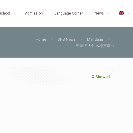
School
Admission
Language Corner
News
Home
SHB News
Mandarin
中国冬天什么地方暖和
Show all