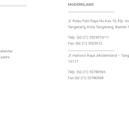
________________
MODERNLAND
___________________________
Jl. Pulau Putri Raya No.Kav 10, Klp. I
Tangerang, Kota Tangerang, Banten 
Telp: (62-21) 5529510/11
Fax: (62-21) 5529512
s
___________________________
alendar
Jl. Hartono Raya ,Modernland – Tan
vents
15117
Telp. (62-21) 55780936
Fax (62-21) 55780938