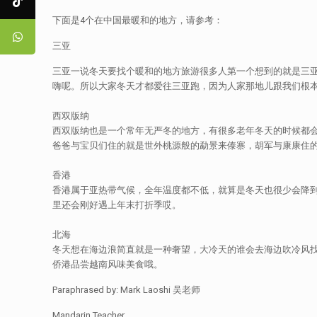
下面是4个在中国最暖和的地方，请参考：
三亚
三亚一说冬天要找个暖和的地方旅游很多人第一个想到的就是三亚
嗨呢。所以大家冬天才都爱往三亚跑，因为人家那地儿跟我们根
西双版纳
西双版纳也是一个常年无严冬的地方，有很多老年冬天的时候都
爸爸与宝贝们住的就是世外桃源般的勐景来傣寨，胡军与康康住
香港
香港属于亚热带气候，全年温度都不低，就算是冬天也很少会降
里还会刚好遇上年末打折季哎。
北海
冬天想在海边浪简直就是一种奢望，大冷天的谁会去海边吹冷风
侨港品尝越南风味美食哦。
Paraphrased by: Mark Laoshi 吴老师
Mandarin Teacher