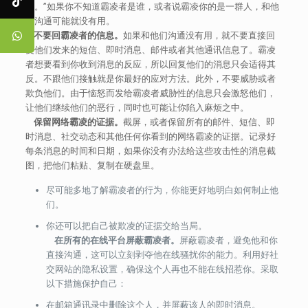
话。”如果你不知道霸凌者是谁，或者说霸凌你的是一群人，和他
们沟通可能就没有用。
不要回霸凌者的信息。
如果和他们沟通没有用，就不要直接回
复他们发来的短信、即时消息、邮件或者其他通讯信息了。霸凌
者想要看到你收到消息的反应，所以回复他们的消息只会适得其
反。不跟他们接触就是你最好的应对方法。此外，不要威胁或者
欺负他们。由于恼怒而发给霸凌者威胁性的信息只会激怒他们，
让他们继续他们的恶行，同时也可能让你陷入麻烦之中。
保留网络霸凌的证据。
截屏，或者保留所有的邮件、短信、即
时消息、社交动态和其他任何你看到的网络霸凌的证据。记录好
每条消息的时间和日期，如果你没有办法给这些攻击性的消息截
图，把他们粘贴、复制在硬盘里。
尽可能多地了解霸凌者的行为，你能更好地明白如何制止他
们。
你还可以把自己被欺凌的证据交给当局。
在所有的在线平台屏蔽霸凌者。
屏蔽霸凌者，避免他和你
直接沟通，这可以立刻剥夺他在线骚扰你的能力。利用好社
交网站的隐私设置，确保这个人再也不能在线招惹你。采取
以下措施保护自己：
在邮箱通讯录中删除这个人，并屏蔽该人的即时消息。