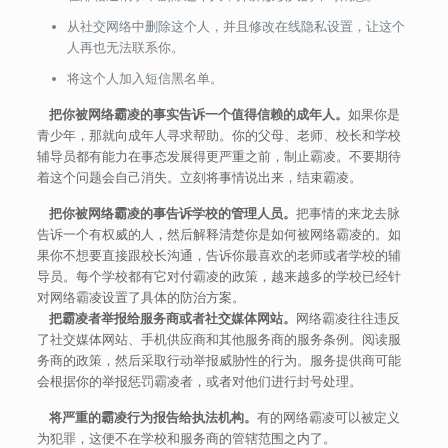
从社交网络中删除这个人，并且修改在线隐私设置，让这个
人再也无法联系你。
将这个人加入短信黑名单。
把你被网络霸凌的事实告诉一个值得信赖的成年人。
如果你是
青少年，那就向成年人寻求帮助。你的父母、老师、校长和学校
辅导员都有能力在事态发展得更严重之前，制止霸凌。不要期待
着这个问题会自己消失。立刻将事情说出来，结束霸凌。
把你被网络霸凌的事告诉学校的管理人员。
把事情的来龙去脉
告诉一个有权威的人，然后解释清楚你是如何被网络霸凌的。如
果你不想要直接跟校长沟通，告诉你最喜欢的老师或者学校的辅
导员。每个学校都有它对付霸凌的政策，越来越多的学校已经针
对网络霸凌设置了具体的防治方案。
把霸凌者举报给服务商或者社交媒体网站。
网络霸凌往往违反
了社交媒体网站、手机供应商和其他服务商的服务条例。阅读服
务商的政策，然后采取行动举报威胁性的行为。服务提供商可能
会根据你的举报惩罚霸凌者，或者对他们进行封号处理。
将严重的霸凌行为报告给执法机构。
有的网络霸凌可以被定义
为犯罪，这便不在学校和服务商的管辖范围之内了。