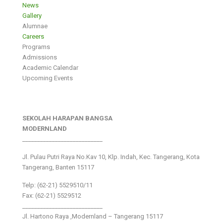
News
Gallery
Alumnae
Careers
Programs
Admissions
Academic Calendar
Upcoming Events
SEKOLAH HARAPAN BANGSA
MODERNLAND
___________________________
Jl. Pulau Putri Raya No.Kav 10, Klp. Indah, Kec. Tangerang, Kota
Tangerang, Banten 15117
Telp: (62-21) 5529510/11
Fax: (62-21) 5529512
___________________________
Jl. Hartono Raya ,Modernland – Tangerang 15117