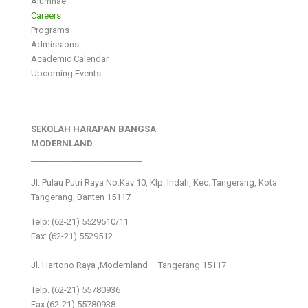
Alumnae
Careers
Programs
Admissions
Academic Calendar
Upcoming Events
SEKOLAH HARAPAN BANGSA
MODERNLAND
___________________________
Jl. Pulau Putri Raya No.Kav 10, Klp. Indah, Kec. Tangerang, Kota
Tangerang, Banten 15117
Telp: (62-21) 5529510/11
Fax: (62-21) 5529512
___________________________
Jl. Hartono Raya ,Modernland – Tangerang 15117
Telp. (62-21) 55780936
Fax (62-21) 55780938