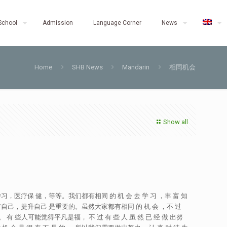
School
Admission
Language Corner
News
Home
SHB News
Mandarin
相同机会
Show all
律，学习，医疗保 健，等等。我们都有相同 的 机 会 去 学 习 ，丰 富 知
 罚。反省自己，提升自己 是重要的。虽然大家都有相同 的 机 会 ，不 过
 有 些人可能觉得平凡是福， 不 过 有 些 人 虽 然 已 经 做 出努