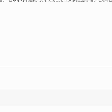
在了一些 不可预算的变故。 总 体 来 说 虽 然 大 家 的机会是相同的，但是有 些 机