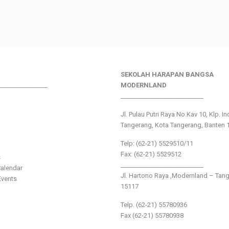
SEKOLAH HARAPAN BANGSA
________________
MODERNLAND
___________________________
Jl. Pulau Putri Raya No.Kav 10, Klp. I
Tangerang, Kota Tangerang, Banten 
Telp: (62-21) 5529510/11
Fax: (62-21) 5529512
s
___________________________
alendar
Jl. Hartono Raya ,Modernland – Tan
vents
15117
Telp. (62-21) 55780936
Fax (62-21) 55780938