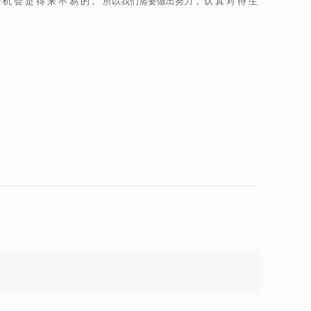
 会 是 得 来 不 易 的 。 所以我们需要做出努力， 认 真 对 待 生