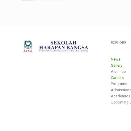
EXPLORE
___________
News
Gallery
Alumnae
Careers
Programs
Admission
Academic C
Upcoming E