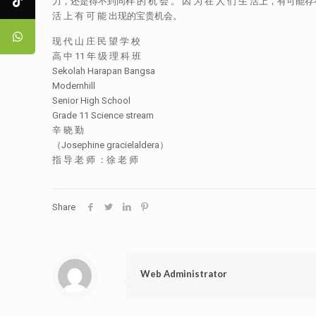
力，还是得不到同样 的 机 会 。 因 为 在 人 们 生 活上，有可能存
活 上 有 可 能 出现的宝贵机会。
现 代 山 庄 民 望 学 校
高 中 11 年 级 理 科 班
Sekolah Harapan Bangsa
Modernhill
Senior High School
Grade 11 Science stream
辛 晓 勤
（Josephine gracielaldera）
指 导 老 师 ：徐 老 师
Share
Web Administrator