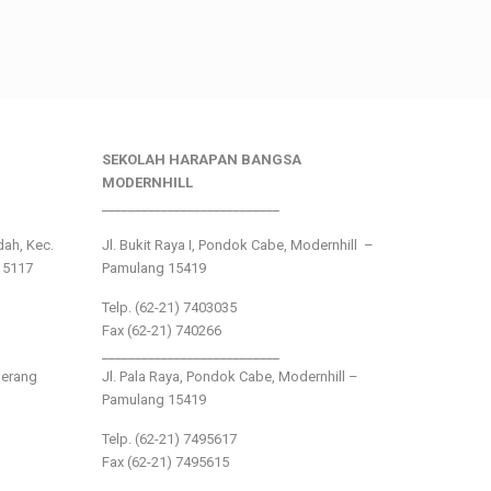
SEKOLAH HARAPAN BANGSA
MODERNHILL
___________________________
ndah, Kec.
Jl. Bukit Raya I, Pondok Cabe, Modernhill –
15117
Pamulang 15419
Telp. (62-21) 7403035
Fax (62-21) 740266
___________________________
gerang
Jl. Pala Raya, Pondok Cabe, Modernhill –
Pamulang 15419
Telp. (62-21) 7495617
Fax (62-21) 7495615