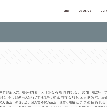
Home
About Us
Our 
, 但是我们同样都是 人类。在各种方面，人们 都 会 有 相 同 的 机 会 。 比 如：在法
人 都是平等的。不 ，如果 有人实行了非法之事，那 么 同 样 会 得 到 应 有 的 惩
为，努力 生活，抓住机会。因为若 不努力生活，便有可能错 过 了 该 把 握 的 机 会 。