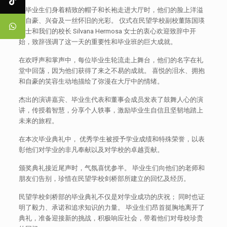
当毕业生们身着精致的帽子和长袍走进大厅时，他们的脸上洋溢
着自豪、兴奋及一丝怀旧的光彩。 仪式在民望学校副校董陈国瑛
女士和我们的校长 Silvana Hermosa 女士的衷心欢迎致辞中开
始，致辞强调了这一天的重要性和毕业班的巨大成就。
在欢呼声和掌声中，每位毕业生轮流走上舞台，他们的名字在礼
堂中回荡，因为他们获得了来之不易的成就。 喜悦的泪水、拥抱
和自豪的笑容生动地描绘了弥漫在大厅中的情绪。
杰出的演讲嘉宾、毕业生代表和董事会成员发表了鼓舞人心的演
讲，传授着智慧，分享个人轶事，激励毕业生自信且坚韧地踏上
未来的旅程。
在本次毕业典礼中， 优秀学生被授予学业成绩和特殊荣誉，以表
彰他们对学业的非凡奉献以及对学校的卓越贡献。
颁奖典礼接近尾声时，气氛喜忧参半。 毕业生们向他们的老师和
朋友们告别，珍惜在民望学校剑桥部所建立的回忆及经历。
民望学校剑桥部的毕业典礼不仅是对学业成功的庆祝； 同时也证
明了毅力、承诺和追求知识的力量。 毕业生们昂首挺胸地离开了
典礼，准备迎接新的挑战，积极响应社会，带着他们对母校珍贵