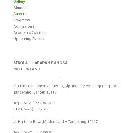
Gallery
Alumnae
Careers
Programs
Admissions
Academic Calendar
Upcoming Events
SEKOLAH HARAPAN BANGSA
MODERNLAND
___________________________
Jl. Pulau Putri Raya No.Kav 10, Klp. Indah, Kec. Tangerang, Kota
Tangerang, Banten 15117
Telp: (62-21) 5529510/11
Fax: (62-21) 5529512
___________________________
Jl. Hartono Raya ,Modernland – Tangerang 15117
Telp. (62-21) 55780936