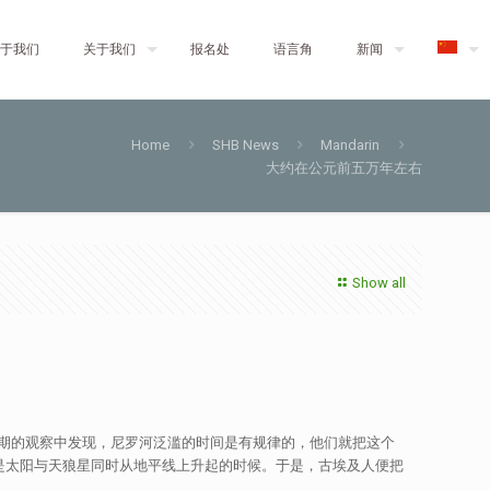
于我们
关于我们
报名处
语言角
新闻
Home
SHB News
Mandarin
大约在公元前五万年左右
Show all
期的观察中发现，尼罗河泛滥的时间是有规律的，他们就把这个
是太阳与天狼星同时从地平线上升起的时候。于是，古埃及人便把