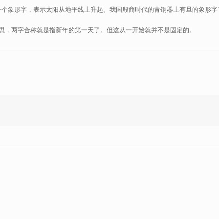
一个象形字，表示太阳从地平线上升起。我国殷商时代的青铜器上有旦的象形字
的意思，两字合称就是指新年的第一天了。但这从一开始就并不是固定的。