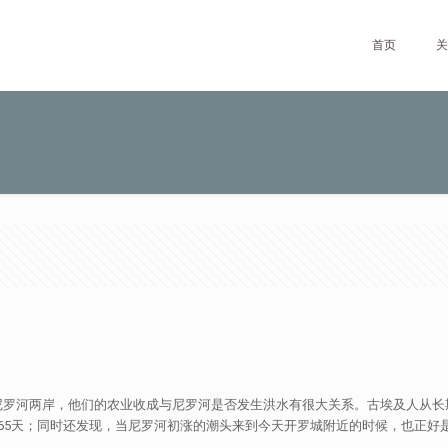
首页
关
尼罗河两岸，他们的农业收成与尼罗河是否发生洪水有很大关系。古埃及人从长
65天；同时还发现，当尼罗河初涨的潮头来到今天开罗城附近的时候，也正好