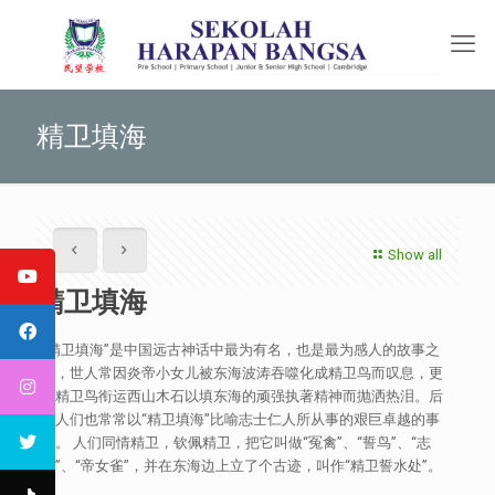
精卫填海
Show all
精卫填海
“精卫填海”是中国远古神话中最为有名，也是最为感人的故事之
一，世人常因炎帝小女儿被东海波涛吞噬化成精卫鸟而叹息，更
为精卫鸟衔运西山木石以填东海的顽强执著精神而抛洒热泪。后
世人们也常常以“精卫填海”比喻志士仁人所从事的艰巨卓越的事
业。 人们同情精卫，钦佩精卫，把它叫做“冤禽”、“誓鸟”、“志
鸟”、“帝女雀”，并在东海边上立了个古迹，叫作“精卫誓水处”。