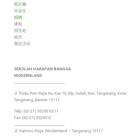
照片廊
毕业生
招聘
课程
招生处
校历
预定活动
SEKOLAH HARAPAN BANGSA
MODERNLAND
___________________________
Jl. Pulau Putri Raya No.Kav 10, Klp. Indah, Kec. Tangerang, Kota
Tangerang, Banten 15117
Telp: (62-21) 5529510/11
Fax: (62-21) 5529512
___________________________
Jl. Hartono Raya ,Modernland – Tangerang 15117