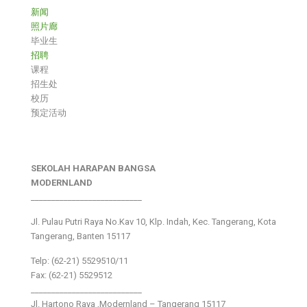
新闻
照片廊
毕业生
招聘
课程
招生处
校历
预定活动
SEKOLAH HARAPAN BANGSA
MODERNLAND
___________________________
Jl. Pulau Putri Raya No.Kav 10, Klp. Indah, Kec. Tangerang, Kota
Tangerang, Banten 15117
Telp: (62-21) 5529510/11
Fax: (62-21) 5529512
___________________________
Jl. Hartono Raya ,Modernland – Tangerang 15117