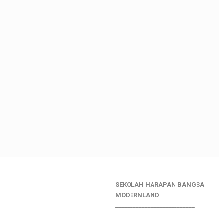
SEKOLAH HARAPAN BANGSA
________________
MODERNLAND
___________________________