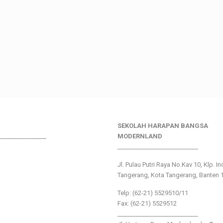
SEKOLAH HARAPAN BANGSA
________________
MODERNLAND
___________________________
Jl. Pulau Putri Raya No.Kav 10, Klp. I
Tangerang, Kota Tangerang, Banten 
Telp: (62-21) 5529510/11
Fax: (62-21) 5529512
___________________________