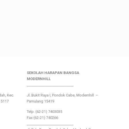
SEKOLAH HARAPAN BANGSA
MODERNHILL
___________________________
ndah, Kec.
Jl. Bukit Raya I, Pondok Cabe, Modernhill –
15117
Pamulang 15419
Telp. (62-21) 7403035
Fax (62-21) 740266
___________________________