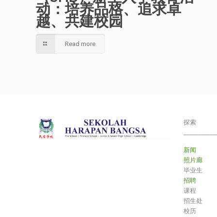
动：培养品格、追求卓
越、共建校园
Read more
探索
___________
新闻
照片廊
毕业生
招聘
课程
招生处
校历