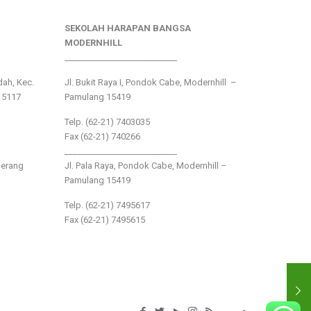
SEKOLAH HARAPAN BANGSA
MODERNHILL
___________________________
ndah, Kec.
Jl. Bukit Raya I, Pondok Cabe, Modernhill –
15117
Pamulang 15419
Telp. (62-21) 7403035
Fax (62-21) 740266
___________________________
gerang
Jl. Pala Raya, Pondok Cabe, Modernhill –
Pamulang 15419
Telp. (62-21) 7495617
Fax (62-21) 7495615