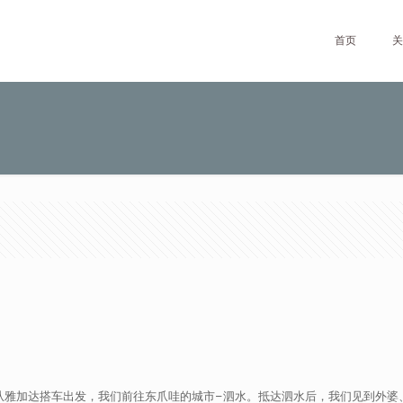
首页
关
从雅加达搭车出发，我们前往东爪哇的城市–泗水。抵达泗水后，我们见到外婆、外