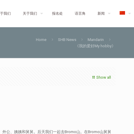
于我们
关于我们
报名处
语言角
新闻
Home
SHB News
Mandarin
《我的爱好My hobby》
Show all
公、姨姨和舅舅。后天我们一起去Bromo山。在Bromo山舅舅