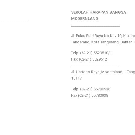
SEKOLAH HARAPAN BANGSA
________________
MODERNLAND
___________________________
Jl. Pulau Putri Raya No.Kav 10, Klp. I
Tangerang, Kota Tangerang, Banten 
Telp: (62-21) 5529510/11
Fax: (62-21) 5529512
___________________________
Jl. Hartono Raya ,Modernland – Tan
15117
Telp. (62-21) 55780936
Fax (62-21) 55780938