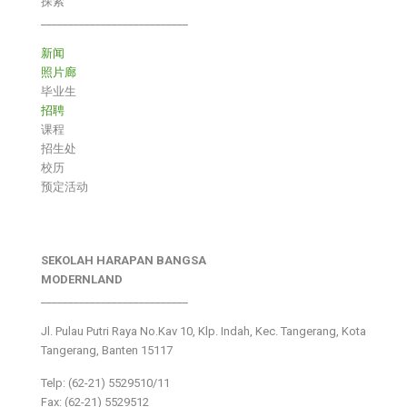
探索
___________________________
新闻
照片廊
毕业生
招聘
课程
招生处
校历
预定活动
SEKOLAH HARAPAN BANGSA
MODERNLAND
___________________________
Jl. Pulau Putri Raya No.Kav 10, Klp. Indah, Kec. Tangerang, Kota
Tangerang, Banten 15117
Telp: (62-21) 5529510/11
Fax: (62-21) 5529512