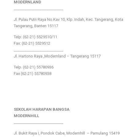
MODERNLAND
___________________________
Jl. Pulau Putri Raya No.Kav 10, Klp. Indah, Kec. Tangerang, Kota
Tangerang, Banten 15117
Telp: (62-21) 5529510/11
Fax: (62-21) 5529512
___________________________
Jl. Hartono Raya ,Modernland – Tangerang 15117
Telp. (62-21) 55780936
Fax (62-21) 55780938
SEKOLAH HARAPAN BANGSA
MODERNHILL
___________________________
Jl. Bukit Raya I, Pondok Cabe, Modernhill – Pamulang 15419