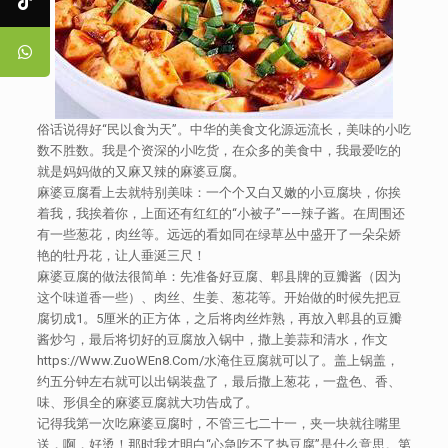
俗话说得好“民以食为天”。中华的美食文化源远流长，美味的小吃
数不胜数。我是个资深的小吃货，在众多的美食中，我最爱吃的
就是妈妈做的又麻又辣的麻婆豆腐。
麻婆豆腐看上去就特别美味：一个个又白又嫩的小豆腐块，你挨
着我，我挨着你，上面还有红红的“小被子”——辣子酱。在周围还
有一些葱花，肉丝等。远远的看如同在绿草丛中盛开了一朵朵娇
艳的牡丹花，让人垂涎三尺！
麻婆豆腐的做法很简单：先准备好豆腐、郫县牌的豆瓣酱（因为
这个味道香一些）、肉丝、生姜、葱花等。开始做的时候先把豆
腐切成1。5厘米的正方体，之后将肉丝炸熟，再放入郫县的豆瓣
酱炒匀，最后将切好的豆腐放入锅中，撒上姜蒜和清水，作文
https://Www.ZuoWEn8.Com/水淹住豆腐就可以了。盖上锅盖，
约五分钟左右就可以出锅装盘了，最后撒上葱花，一盘色、香、
味、形俱全的麻婆豆腐就大功告成了。
记得我第一次吃麻婆豆腐时，不管三七二十一，夹一块就往嘴里
送，啊，好烫！那时我才明白“心急吃不了热豆腐”是什么意思。第