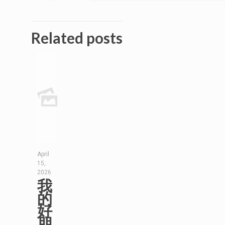
Related posts
April
15,
2026
我
的
好
朋