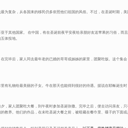
也最为复杂，从各国来的移民仍多依照他们祖国的风俗。不过，在圣诞时期，美
亚于其他国家。 在中国，有在圣诞前夜平安夜给亲朋好友送苹果的习俗，而且这
的五体投地。
。在完毕后，家人同去最年老的已婚的哥哥或姊姊的家里，团聚吃饭。这个集会
市里有礼物给最美丽的子女。牛在那天也能得到很好的待遇。据说在耶稣诞生时
前夕，家人团聚吃大餐，到午夜时参加圣诞弥撒。完毕之后，便去访问亲友，只
们的教养。他们的作品，在未吃圣诞大餐之前，被暗藏在餐巾里、碟子的下面或