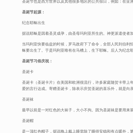
圣诞节也是西方世界以及其他很多地区的公共假日，例如：在亚
圣诞节起源：
纪念耶稣出生
据说耶稣是因着圣灵成孕，由圣母玛利亚所生的。神更派遣使者加
当玛利亚快要临盆的时候，罗马政府下了命令，全部人民到伯利
稣要出生了。于是玛利亚唯有在马槽上，生下耶稣。后人为纪念
圣诞节习俗庆祝：
圣诞卡
圣诞卡（圣诞卡片）在美国和欧洲很流行，许多家庭随贺卡带上
爱的言行达成。寄赠圣诞卡，除表示庆贺圣诞的喜乐外，就是向
圣诞袜
最早以前是一对红色的大袜子，大小不拘。因为圣诞袜是要用来
圣诞帽
是一顶红色帽子，据说晚上戴上睡觉除了睡得安稳和有点暖外，