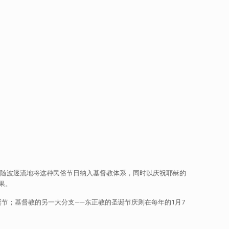
教廷随波逐流地将这种民俗节日纳入基督教体系，同时以庆祝耶稣的
果。
诞节；基督教的另一大分支——东正教的圣诞节庆则在每年的1月7