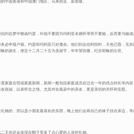
洲的中国香港和中国澳门地区、马来西亚、新加坡。
伯列在梦中晓谕约瑟，叫他不要因为玛利亚未婚怀孕而不要她，反而要与她成亲
恒务必申报户籍。约瑟和玛利亚只好遵命。他们到达伯利恒时，天色已昏，无奈
耶稣的诞生，便定十二月二十五为圣诞节，年年望弥撒，纪念耶稣的出世。
年度家庭合照或家庭新闻，新闻一般包括家庭成员在过去一年的优点特长等内容
亲友祝福，以表怀念之情。尤其对在孤寂中的亲友，更是亲切的关怀和安慰。
装礼物的，所以是小朋友最喜欢的东西，晚上他们会将自己的袜子挂在床边，等
第二天你还会发现在帽子里多了点心爱的人送的礼物。