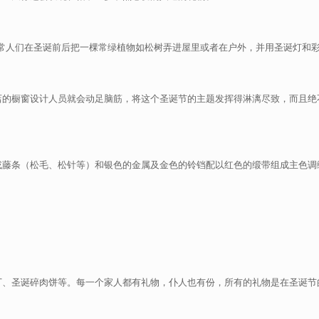
统之一。通常人们在圣诞前后把一棵常绿植物如松树弄进屋里或者在户外，并用圣诞
店的橱窗设计人员就会动足脑筋，将这个圣诞节的主题发挥得淋漓尽致，而且绝
条（松毛、松针等）和银色的金属及金色的铃铛配以红色的缎带组成主色调绿、白、
丁、圣诞碎肉饼等。每一个家人都有礼物，仆人也有份，所有的礼物是在圣诞节