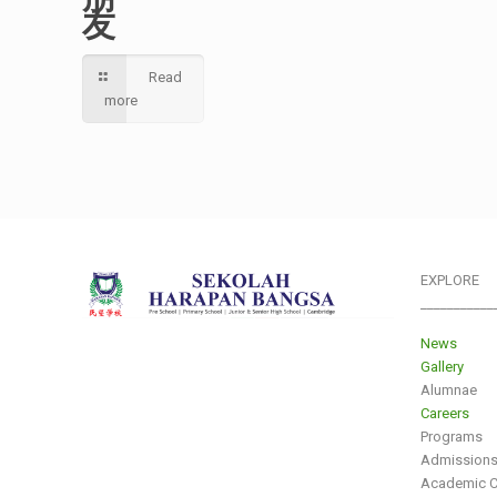
友
Read
more
EXPLORE
___________
News
Gallery
Alumnae
Careers
Programs
Admission
Academic C