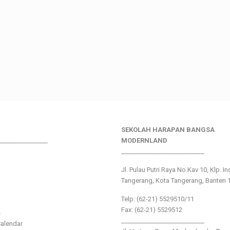
SEKOLAH HARAPAN BANGSA
________________
MODERNLAND
___________________________
Jl. Pulau Putri Raya No.Kav 10, Klp. I
Tangerang, Kota Tangerang, Banten 
Telp: (62-21) 5529510/11
Fax: (62-21) 5529512
s
___________________________
alendar