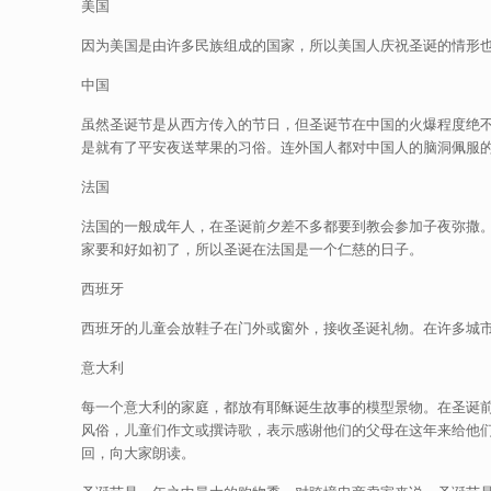
美国
因为美国是由许多民族组成的国家，所以美国人庆祝圣诞的情形
中国
虽然圣诞节是从西方传入的节日，但圣诞节在中国的火爆程度绝不
是就有了平安夜送苹果的习俗。连外国人都对中国人的脑洞佩服
法国
法国的一般成年人，在圣诞前夕差不多都要到教会参加子夜弥撒
家要和好如初了，所以圣诞在法国是一个仁慈的日子。
西班牙
西班牙的儿童会放鞋子在门外或窗外，接收圣诞礼物。在许多城
意大利
每一个意大利的家庭，都放有耶稣诞生故事的模型景物。在圣诞
风俗，儿童们作文或撰诗歌，表示感谢他们的父母在这年来给他
回，向大家朗读。