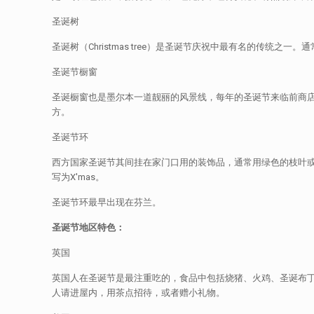
圣诞树
圣诞树（Christmas tree）是圣诞节庆祝中最有名的传
圣诞节橱窗
圣诞橱窗也是墨尔本一道靓丽的风景线，每年的圣诞节来临前商
方。
圣诞节环
西方国家圣诞节其间挂在家门口用的装饰品，通常用绿色的枝叶或藤
写为X'mas。
圣诞节环最早出现在芬兰。
圣诞节地区特色：
英国
英国人在圣诞节是最注重吃的，食品中包括烧猪、火鸡、圣诞布
人请进屋内，用茶点招待，或者赠小礼物。