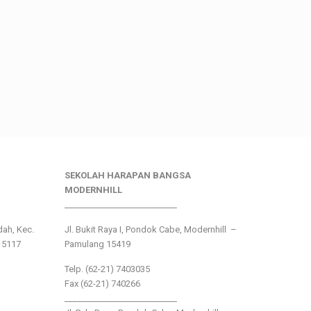
SEKOLAH HARAPAN BANGSA
MODERNHILL
___________________________
ndah, Kec.
Jl. Bukit Raya I, Pondok Cabe, Modernhill –
15117
Pamulang 15419
Telp. (62-21) 7403035
Fax (62-21) 740266
___________________________