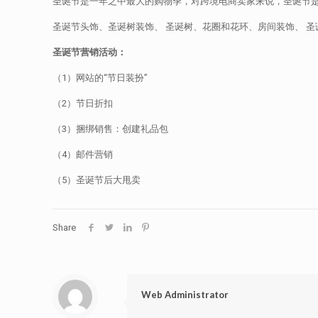
圣诞节是一年之中最大的购物季，对跨境电商卖家来说，圣诞节
圣诞节头饰、圣诞树装饰、 圣诞树、花圈和花环、房间装饰、 圣
圣诞节营销活动：
（1）网站的“节日装扮”
（2）节日折扣
（3）捆绑销售：创建礼品包
（4）邮件营销
（5）圣诞节后大甩卖
Share
Web Administrator