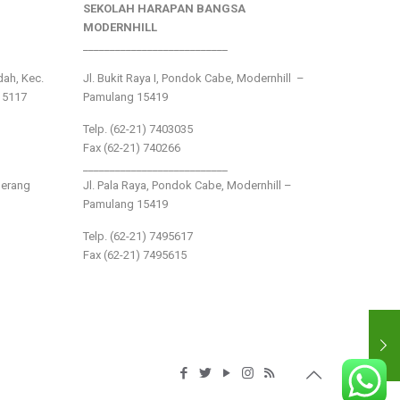
SEKOLAH HARAPAN BANGSA
MODERNHILL
___________________________
ndah, Kec.
Jl. Bukit Raya I, Pondok Cabe, Modernhill –
15117
Pamulang 15419
Telp. (62-21) 7403035
Fax (62-21) 740266
___________________________
gerang
Jl. Pala Raya, Pondok Cabe, Modernhill –
Pamulang 15419
Telp. (62-21) 7495617
Fax (62-21) 7495615