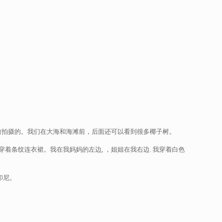
前拍摄的。我们在大海和海滩前，后面还可以看到很多椰子树。
条纹连衣裙。我在我妈妈的左边, ，姐姐在我右边. 我穿着白色
印尼。