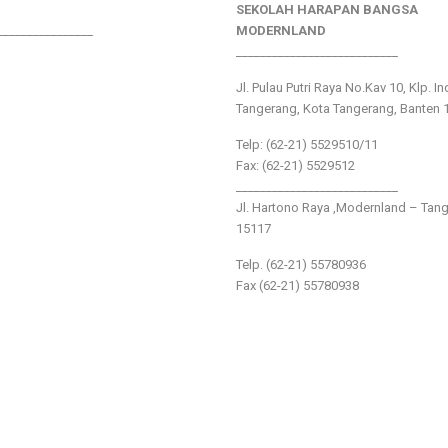
SEKOLAH HARAPAN BANGSA
________________
MODERNLAND
___________________________
Jl. Pulau Putri Raya No.Kav 10, Klp. I
Tangerang, Kota Tangerang, Banten 
Telp: (62-21) 5529510/11
Fax: (62-21) 5529512
___________________________
Jl. Hartono Raya ,Modernland – Tan
15117
Telp. (62-21) 55780936
Fax (62-21) 55780938