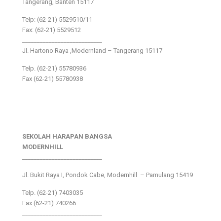
Tangerang, Banten 15117
Telp: (62-21) 5529510/11
Fax: (62-21) 5529512
___________________________
Jl. Hartono Raya ,Modernland – Tangerang 15117
Telp. (62-21) 55780936
Fax (62-21) 55780938
SEKOLAH HARAPAN BANGSA
MODERNHILL
___________________________
Jl. Bukit Raya I, Pondok Cabe, Modernhill – Pamulang 15419
Telp. (62-21) 7403035
Fax (62-21) 740266
___________________________