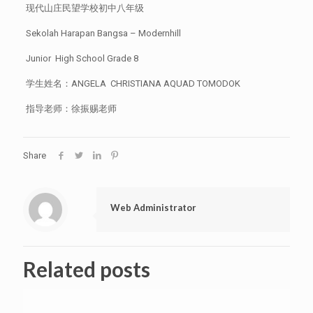
现代山庄民望学校初中八年级
Sekolah Harapan Bangsa – Modernhill
Junior High School Grade 8
学生姓名：ANGELA CHRISTIANA AQUAD TOMODOK
指导老师：徐振赐老师
Share
Web Administrator
Related posts