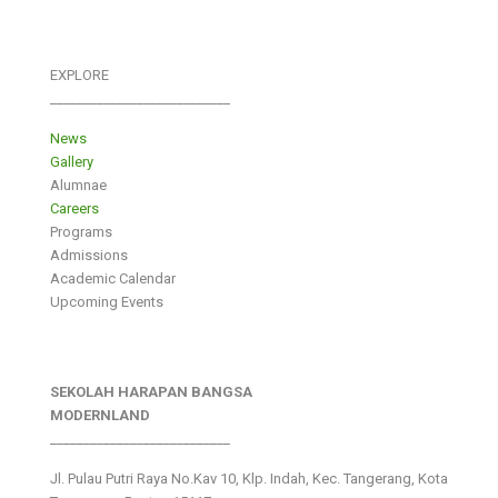
EXPLORE
___________________________
News
Gallery
Alumnae
Careers
Programs
Admissions
Academic Calendar
Upcoming Events
SEKOLAH HARAPAN BANGSA
MODERNLAND
___________________________
Jl. Pulau Putri Raya No.Kav 10, Klp. Indah, Kec. Tangerang, Kota