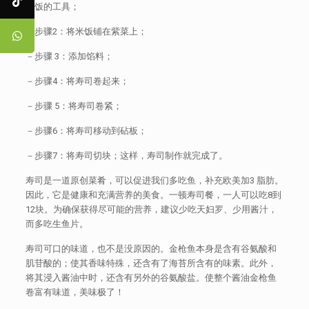
卷饭的工具；
－步骤2：将米饭铺在紫菜上；
－步骤 3：添加馅料；
－步骤4：将寿司卷起来；
－步骤 5：将寿司卷紧；
－步骤6：将寿司移动到砧板；
－步骤7：将寿司切块；这样，寿司制作就完成了。
寿司是一道原创菜肴，可以促进我们多吃鱼，补充欧美加3 脂肪。
因此，它是健康和充满营养的美食。一顿寿司餐，一人可以吃8到
12块。为确保获得尽可能的营养，建议少吃天妇罗、少用酱汁，
而多吃生鱼片。
寿司可口的味道，也不是没原因的。金枪鱼本身是含有谷氨酸和
肌苷酸的；使其香味特殊，还含有了海苔所含有的味素。此外，
将其浸入酱油中时，还含有另外的谷氨酸盐。使整个酱油金枪鱼
卷富有味道，美味极了！