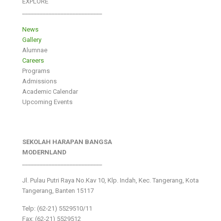
EXPLORE
___________________________
News
Gallery
Alumnae
Careers
Programs
Admissions
Academic Calendar
Upcoming Events
SEKOLAH HARAPAN BANGSA
MODERNLAND
___________________________
Jl. Pulau Putri Raya No.Kav 10, Klp. Indah, Kec. Tangerang, Kota
Tangerang, Banten 15117
Telp: (62-21) 5529510/11
Fax: (62-21) 5529512