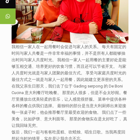
我相信⼀家⼈在⼀起用餐时会促进与家人的关系。 每天有固定的
时间与家人共餐是⼀件非常幸福的事情，并不是所有人都能够抽
出时间与家人共度时光。 我相信一家人一起用餐的主要好处是能
够互相交通、培养更好的饮食习惯，而且还可以节省开支。 与家
人共度时光就是与家人团聚的最佳方式。 享受与家庭共度时光的
最佳方式之⼀就是与家人一起用餐，因此能建立更亲密的关系。
在我父亲生日那天，我们去了位于 Gading serpong 的 De Boni
Cucina 意⼤利餐厅吃晚餐。 那里的人很多，但是不会太吵闹。餐
厅里播放出优美轻柔的音乐，让人感觉很舒服。 菜单中提供各种
各样的餐点供我们选择。 最独特的部分是当意大利厨师出来迎接
每一张桌子时，他会推荐餐厅里最受欢迎的食物。 我们点了⼀些
美食，比如萨饼、意大利面等。 那里的食物实在是太好吃了， 真
让我回味无穷。
饭后，我们一起与爸爸吃蛋糕、吹蜡烛、唱生日歌。当我再度回
想起当时的情景，实在是让我念念不忘。