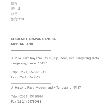
课程
招生处
校历
预定活动
SEKOLAH HARAPAN BANGSA
MODERNLAND
___________________________
Jl. Pulau Putri Raya No.Kav 10, Klp. Indah, Kec. Tangerang, Kota
Tangerang, Banten 15117
Telp: (62-21) 5529510/11
Fax: (62-21) 5529512
___________________________
Jl. Hartono Raya ,Modernland – Tangerang 15117
Telp. (62-21) 55780936
Fax (62-21) 55780938