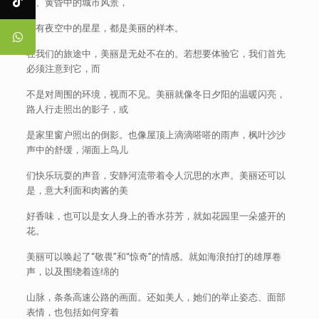
筑、黄昏中的城市风景，
还有夜空中的星星，都是美丽的样本。
在我们的旅途中，美丽是无处不在的。若想要体验它，我们首先
必须注意到它，而
不是对周围的环境，视而不见。美丽就像冬日夕阳的温暖闪亮，
路人行走照出的影子，或
是家里窗户照出的倒影。也像屋顶上滴滴嗒嗒的雨声，枫叶沙沙
声中的舒缓，湖面上鸟儿
们快乐玩耍的声音，安静河流带着令人沉思的水声。美丽还可以
是，意大利面和肉酱的美
好香味，也可以是女人身上的香水芬芳，就如花园里一朵盛开的
花。
美丽可以唤起了“敬畏”和“惊奇”的情感。就如海浪拍打的雄厚卷
声，以及围绕着连绵的
山脉，条条高速公路的画面。还如美人，她们的举止姿态、面部
表情，也包括如何穿着