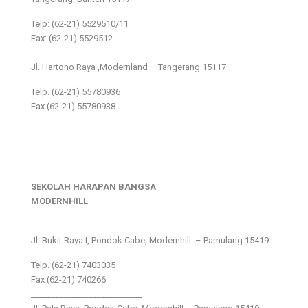
Telp: (62-21) 5529510/11
Fax: (62-21) 5529512
___________________________
Jl. Hartono Raya ,Modernland – Tangerang 15117
Telp. (62-21) 55780936
Fax (62-21) 55780938
SEKOLAH HARAPAN BANGSA
MODERNHILL
___________________________
Jl. Bukit Raya I, Pondok Cabe, Modernhill – Pamulang 15419
Telp. (62-21) 7403035
Fax (62-21) 740266
___________________________