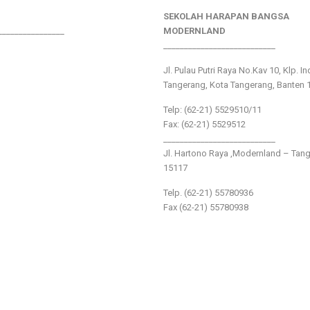
SEKOLAH HARAPAN BANGSA
________________
MODERNLAND
___________________________
Jl. Pulau Putri Raya No.Kav 10, Klp. I
Tangerang, Kota Tangerang, Banten 
Telp: (62-21) 5529510/11
Fax: (62-21) 5529512
___________________________
Jl. Hartono Raya ,Modernland – Tan
15117
Telp. (62-21) 55780936
Fax (62-21) 55780938