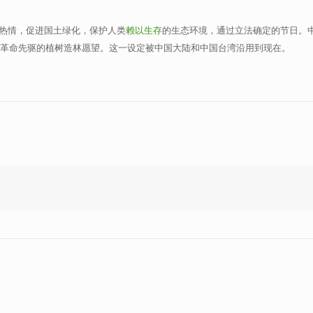
热情，促进国土绿化，保护人类
赖以生存
的生态环境，通过立法确定的节日。中
纪念革命先驱的植树造林愿望。这一设定被中国大陆和中国台湾沿用到现在。