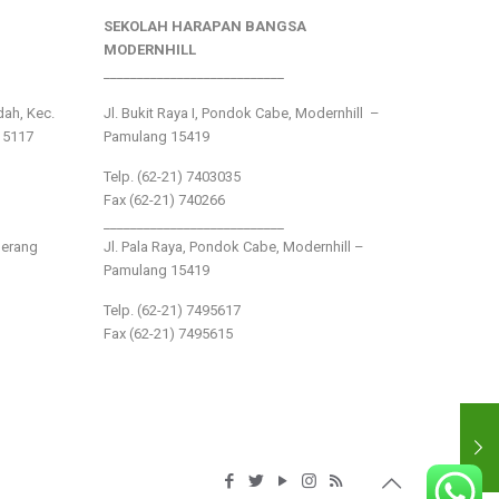
SEKOLAH HARAPAN BANGSA
MODERNHILL
___________________________
ndah, Kec.
Jl. Bukit Raya I, Pondok Cabe, Modernhill –
15117
Pamulang 15419
Telp. (62-21) 7403035
Fax (62-21) 740266
___________________________
gerang
Jl. Pala Raya, Pondok Cabe, Modernhill –
Pamulang 15419
Telp. (62-21) 7495617
Fax (62-21) 7495615