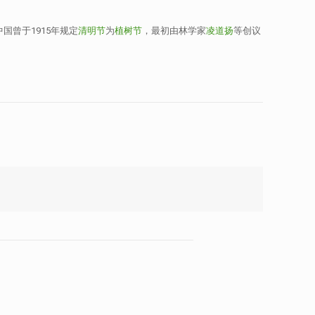
国曾于1915年规定
清明节
为
植树节
，最初由林学家
凌道扬
等创议