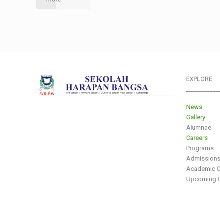
EXPLORE
___________
News
Gallery
Alumnae
Careers
Programs
Admission
Academic C
Upcoming E