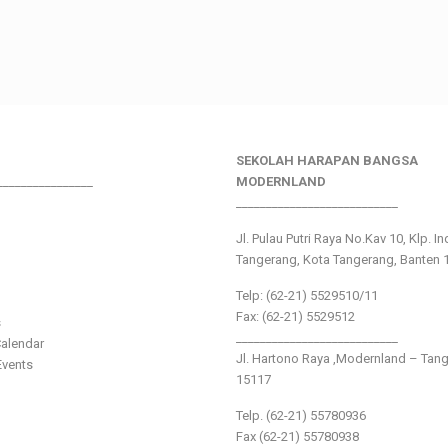
SEKOLAH HARAPAN BANGSA
________________
MODERNLAND
___________________________
Jl. Pulau Putri Raya No.Kav 10, Klp. I
Tangerang, Kota Tangerang, Banten 
Telp: (62-21) 5529510/11
Fax: (62-21) 5529512
s
___________________________
alendar
Jl. Hartono Raya ,Modernland – Tan
vents
15117
Telp. (62-21) 55780936
Fax (62-21) 55780938