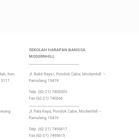
SEKOLAH HARAPAN BANGSA
MODERNHILL
___________________________
ndah, Kec.
Jl. Bukit Raya I, Pondok Cabe, Modernhill –
15117
Pamulang 15419
Telp. (62-21) 7403035
Fax (62-21) 740266
___________________________
gerang
Jl. Pala Raya, Pondok Cabe, Modernhill –
Pamulang 15419
Telp. (62-21) 7495617
Fax (62-21) 7495615