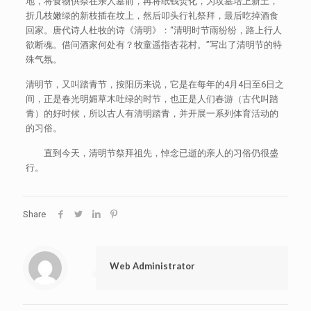
地，将食物供祭在亲人墓前，再将纸钱焚化，为坟墓培上新土，
折几枝嫩绿的新枝插在坟上，然后叩头行礼祭拜，最后吃掉酒食
回家。唐代诗人杜牧的诗《清明》：“清明时节雨纷纷，路上行人
欲断魂。借问酒家何处有？牧童遥指杏花村。”写出了清明节的特
殊气氛。
清明节，又叫踏青节，按阳历来说，它是在每年的4月4日至6日之
间，正是春光明媚草木吐绿的时节，也正是人们春游（古代叫踏
青）的好时候，所以古人有清明踏青，并开展一系列体育活动的
的习俗。
直到今天，清明节祭拜祖先，悼念已逝的亲人的习俗仍很盛
行。
Share
Web Administrator