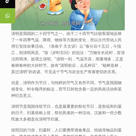
清明是我国的二十四节气之一。由于二十四节气比较客观地反映
了一年四季气温、降雨、物候等方面的变化，所以古代劳动人民
用它安排农事活动。《淮南子.天文训》云:“春分后十五日，斗指
乙，则清明风至。”按《岁时百问》的说法：“万物生长此时，皆清
洁而明净。故谓之清明。”清明一到，气温升高，雨量增多，正是
春耕春种的大好时节。故有“清明前后，点瓜种豆”、“植树造林，
莫过清明”的农谚。可见这个节气与农业生产有着密切的关系。
但是，清明作为节日，与纯粹的节气又有所不同。节气是我国物
候变化、时令顺序的标志，而节日则包含着一定的风俗活动和某
种纪念意义。
清明节是我国传统节日，也是最重要的祭祀节日，是祭祖和扫墓
的日子。扫墓俗称上坟，祭祀死者的一种活动。汉族和一些少数
民族大多都是在清明节扫墓。
按照旧的习俗，扫墓时，人们要携带酒食果品、纸钱等物品到墓