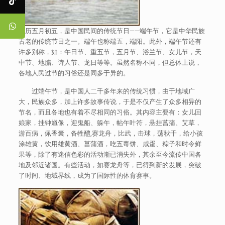
农历五月初五，是中国民间的传统节日——端午节，它是中华民族
古老的传统节日之一。端午也称端五，端阳。此外，端午节还有
许多别称，如：午日节、重五节，五月节、浴兰节、女儿节，天
中节、地腊、诗人节、龙日等等。虽然名称不同，但总体上说，
各地人民过节的习俗还是同多于异的。
过端午节，是中国人二千多年来的传统习惯，由于地域广
大，民族众多，加上许多故事传说，于是不仅产生了众多相异的
节名，而且各地也有着不尽相同的习俗。其内容主要有：女儿回
娘家，挂钟馗像，迎鬼船、躲午，帖午叶符，悬挂菖蒲、艾草，
游百病，佩香囊，备牲醴,赛龙舟，比武，击球，荡秋千，给小孩
涂雄黄，饮用雄黄酒、菖蒲酒，吃五毒饼、咸蛋、粽子和时令鲜
果等，除了有迷信色彩的活动渐已消失外，其余至今流传中国各
地及邻近诸国。有些活动，如赛龙舟等，已得到新的发展，突破
了时间、地域界线，成为了国际性的体育赛事。