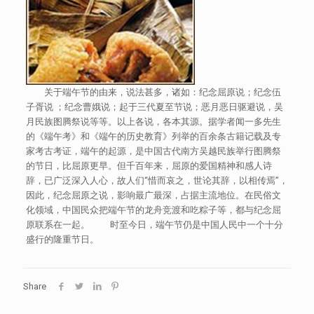
关于端午节的由来，说法甚多，诸如：纪念屈原说；纪念伍
子胥说 ；纪念曹娥说；起于三代夏至节说；恶月恶日驱避说，吴
月民族图腾祭说等等。以上各说，各本其源。据学者闻一多先生
的《端午考》和《端午的历史教育》列举的百余条古籍记载及专
家考古考证，端午的起源，是中国古代南方吴越民族举行图腾祭
的节日，比屈原更早。但千百年来，屈原的爱国精神和感人诗
辞，已广泛深入人心，故人们“惜而哀之，世论其辞，以相传焉”，
因此，纪念屈原之说，影响最广最深，占据主流地位。在民俗文
化领域，中国民众把端午节的龙舟竞渡和吃粽子等，都与纪念屈
原联系在一起。 时至今日，端午节仍是中国人民中一个十分
盛行的隆重节日。
Share