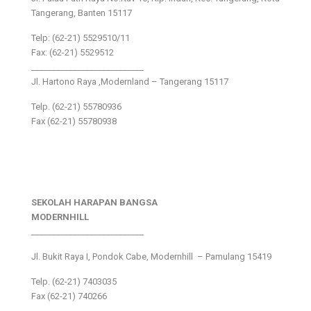
Tangerang, Banten 15117
Telp: (62-21) 5529510/11
Fax: (62-21) 5529512
___________________________
Jl. Hartono Raya ,Modernland – Tangerang 15117
Telp. (62-21) 55780936
Fax (62-21) 55780938
SEKOLAH HARAPAN BANGSA
MODERNHILL
___________________________
Jl. Bukit Raya I, Pondok Cabe, Modernhill – Pamulang 15419
Telp. (62-21) 7403035
Fax (62-21) 740266
___________________________