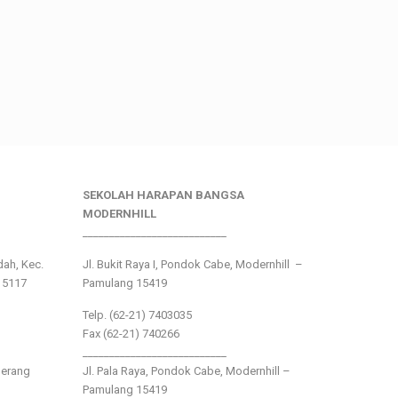
SEKOLAH HARAPAN BANGSA
MODERNHILL
___________________________
ndah, Kec.
Jl. Bukit Raya I, Pondok Cabe, Modernhill –
15117
Pamulang 15419
Telp. (62-21) 7403035
Fax (62-21) 740266
___________________________
gerang
Jl. Pala Raya, Pondok Cabe, Modernhill –
Pamulang 15419