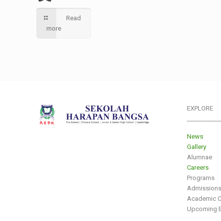
Read
more
EXPLORE
___________
News
Gallery
Alumnae
Careers
Programs
Admission
Academic C
Upcoming E