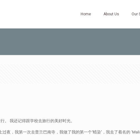
Home
About Us
Our 
行。 我还记得跟学校去旅行的美好时光。
夜，我第一次去普兰巴南寺，我做了我的第一个'蜡染'，我去了着名的 ‘Maliob