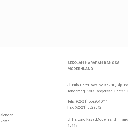
SEKOLAH HARAPAN BANGSA
________________
MODERNLAND
___________________________
Jl. Pulau Putri Raya No.Kav 10, Klp. I
Tangerang, Kota Tangerang, Banten 
Telp: (62-21) 5529510/11
Fax: (62-21) 5529512
s
___________________________
alendar
Jl. Hartono Raya ,Modernland – Tan
vents
15117