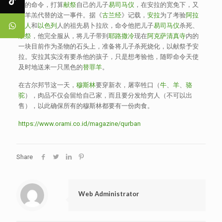
拉
的命令，打算
献祭
自己的儿子
易司马仪
，在安拉的宽免下，又
用羊羔代替的这一事件。据《
古兰经
》记载，
安拉
为了考验
阿拉
伯人
和
以色列
人的祖先易卜拉欣，命令他把儿子
易司马仪
杀死、
献祭
，他完全服从，将儿子带到
耶路撒冷
现在
阿克萨清真寺
内的
一块目前作为圣物的石头上，准备将儿子杀死烧化，以献祭予安
拉。安拉其实没有要杀他的孩子，只是想考验他，随即命令天使
及时地送来一只黑色的
替罪羊
。
在古尔邦节这一天，
穆斯林
要穿新衣，屠宰牲口（
牛
、
羊
、
骆
驼
），肉品不仅会留给自己家，而且要分发给穷人（不可以出
售），以此确保所有的穆斯林都要有一份肉食。
https://www.orami.co.id/magazine/qurban
Share
Web Administrator