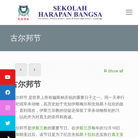
古尔邦节
Show all
古尔邦节
古尔邦节 是世界上所有穆斯林庆祝的重要日子之一。同一天举行
祭祀或宰杀动物，其历史始于先知伊斯梅尔和先知易卜拉欣的故
事。直到现在，伊斯兰宗教的信徒还保留了宰杀动物祭祀的习
俗，以此作为对真主的崇拜和真诚。
古尔邦节是
伊斯兰教
的重要节日。在
伊斯兰历
每年的12月10日，
麦加
朝圣过后。该节日是为了纪念先知
易卜拉欣
忠实执行
真主
安