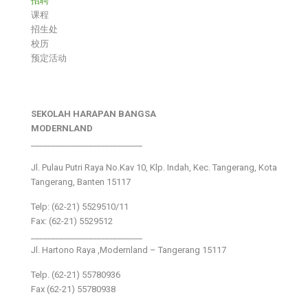
招聘
课程
招生处
校历
预定活动
SEKOLAH HARAPAN BANGSA
MODERNLAND
___________________________
Jl. Pulau Putri Raya No.Kav 10, Klp. Indah, Kec. Tangerang, Kota
Tangerang, Banten 15117
Telp: (62-21) 5529510/11
Fax: (62-21) 5529512
___________________________
Jl. Hartono Raya ,Modernland – Tangerang 15117
Telp. (62-21) 55780936
Fax (62-21) 55780938