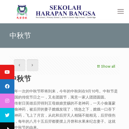
中秋节
Show all
中秋节
一年一次的中秋节即将到来，今年的中秋则在9月10号。中秋节是
中国的传统节日之一，又名团圆节，寓意一家人团团圆圆。
相传射日英雄后羿得到王母娘娘赏赐的不老神药，一天小偷蓬蒙
来偷神药，被后羿的妻子嫦娥发现了，情急之下，嫦娥一口吞下
了神药，飞上了月宫，从此和后羿天人相隔不能相见，后羿很伤
心，每年的八月十五后羿都要摆上月饼和水果来纪念妻子。这就
是中秋节的由来。