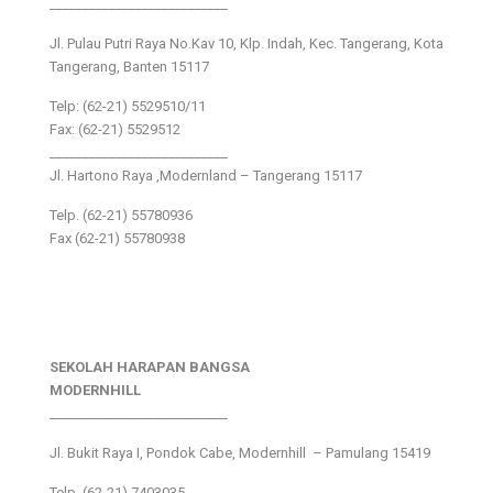
___________________________
Jl. Pulau Putri Raya No.Kav 10, Klp. Indah, Kec. Tangerang, Kota
Tangerang, Banten 15117
Telp: (62-21) 5529510/11
Fax: (62-21) 5529512
___________________________
Jl. Hartono Raya ,Modernland – Tangerang 15117
Telp. (62-21) 55780936
Fax (62-21) 55780938
SEKOLAH HARAPAN BANGSA
MODERNHILL
___________________________
Jl. Bukit Raya I, Pondok Cabe, Modernhill – Pamulang 15419
Telp. (62-21) 7403035