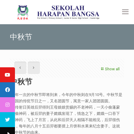
中秋节
Show all
中秋节
一年一次的中秋节即将到来，今年的中秋则在9月10号。中秋节是
中国的传统节日之一，又名团圆节，寓意一家人团团圆圆。
相传射日英雄后羿得到王母娘娘赏赐的不老神药，一天小偷蓬蒙
来偷神药，被后羿的妻子嫦娥发现了，情急之下，嫦娥一口吞下
了神药，飞上了月宫，从此和后羿天人相隔不能相见，后羿很伤
心，每年的八月十五后羿都要摆上月饼和水果来纪念妻子。这就
是中秋节的由来。