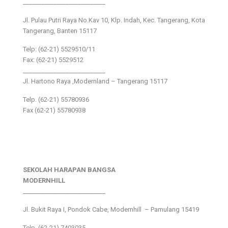
___________________________
Jl. Pulau Putri Raya No.Kav 10, Klp. Indah, Kec. Tangerang, Kota
Tangerang, Banten 15117
Telp: (62-21) 5529510/11
Fax: (62-21) 5529512
___________________________
Jl. Hartono Raya ,Modernland – Tangerang 15117
Telp. (62-21) 55780936
Fax (62-21) 55780938
SEKOLAH HARAPAN BANGSA
MODERNHILL
___________________________
Jl. Bukit Raya I, Pondok Cabe, Modernhill – Pamulang 15419
Telp. (62-21) 7403035