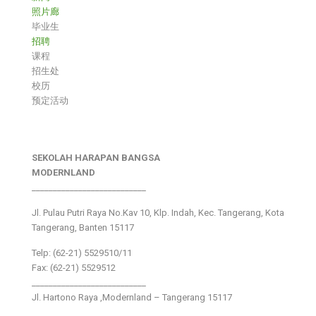
照片廊
毕业生
招聘
课程
招生处
校历
预定活动
SEKOLAH HARAPAN BANGSA
MODERNLAND
___________________________
Jl. Pulau Putri Raya No.Kav 10, Klp. Indah, Kec. Tangerang, Kota
Tangerang, Banten 15117
Telp: (62-21) 5529510/11
Fax: (62-21) 5529512
___________________________
Jl. Hartono Raya ,Modernland – Tangerang 15117